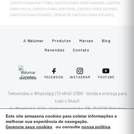
,
,
CAPOTA PARA FIAT TORO
CAPOTA PARA FORD RANGER
CAPOTA
,
,
,
PARA HILUX
CAPOTA PARA MONTANA
CAPOTA PARA SAVEIRO
,
,
CAPOTAS PARA PICAPES
VENDA DE CAPOTAS PARA PICAPES
A Walumar
Produtos
Marcas
Blog
Revendas
Contato
FACEBOOK
INSTAGRAM
YOUTUBE
WALUMAR
Televendas e WhatsApp (11) 4640-2399 · Venda e entrega para
todo o Brasil
Av. Marginal II, 1424 · Itaquaquecetuba–SP · © 2026 Walumar
Capotas
Este site armazena cookies para coletar informações e
melhorar sua experiência de navegação.
Gerencie seus cookies
ou consulte
nossa política
Criado por
Agência blomer_