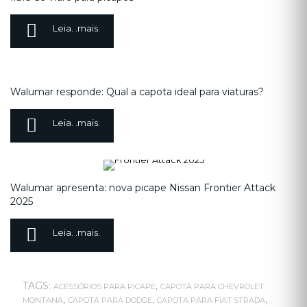
Leia. .mais.
Walumar responde: Qual a capota ideal para viaturas?
Leia. .mais.
Walumar apresenta: nova picape Nissan Frontier Attack
2025
Leia. .mais.
TAGS:
,
ACESSÓRIOS PARA PICAPE
CAPOTA PARA CHEVROLET
,
,
,
MONTANA
CAPOTA PARA DODGE
CAPOTA PARA FIAT STRADA