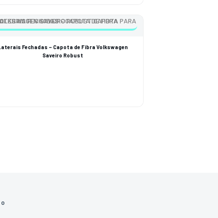
Laterais Fechadas – Capota de Fibra Volkswagen
Saveiro Robust
to