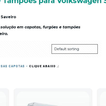
e Tampões para Volkswagen 
 Saveiro
solução em capotas, furgões e tampões
iro.
SSAS CAPOTAS -
CLIQUE ABAIXO .: