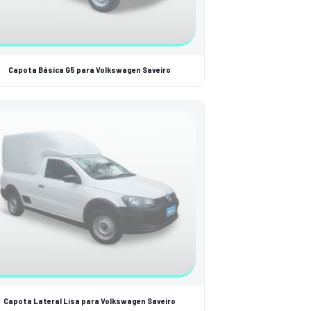
Capota Básica G5 para Volkswagen Saveiro
Capota Lateral Lisa para Volkswagen Saveiro