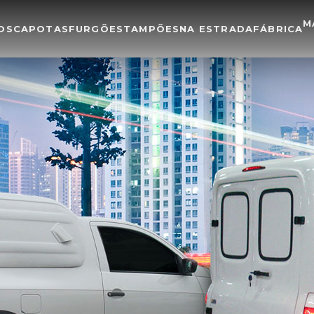
M
OS
CAPOTAS
FURGÕES
TAMPÕES
NA ESTRADA
FÁBRICA