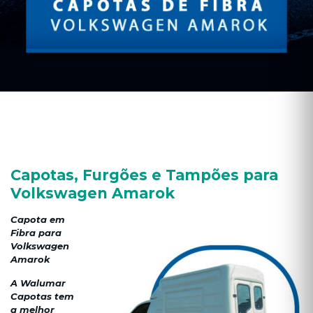
Capotas, Furgões e Tampões para
Volkswagen Amarok
Capota em
Fibra para
Volkswagen
Amarok
A Walumar
Capotas tem
a melhor