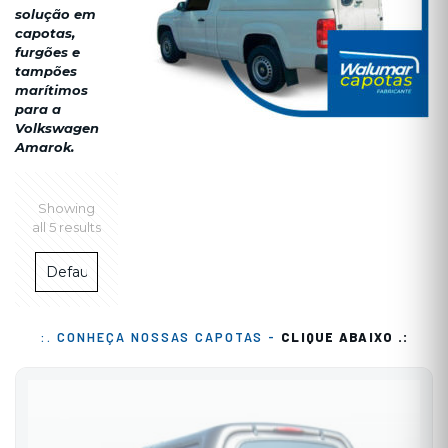
solução em
capotas,
furgões e
tampões
marítimos
para a
Volkswagen
Amarok.
Showing
all 5 results
:. CONHEÇA NOSSAS CAPOTAS -
CLIQUE ABAIXO .: