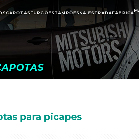
M
OS
CAPOTAS
FURGÕES
TAMPÕES
NA ESTRADA
FÁBRICA
CAPOTAS
otas para picapes