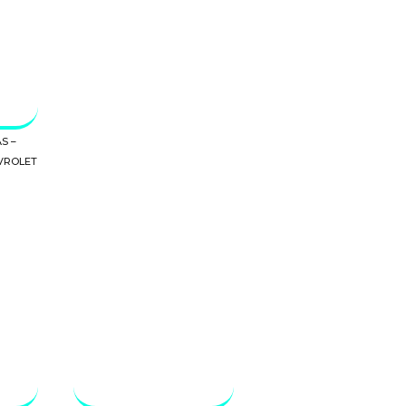
S –
VROLET